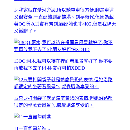
14我家就在愛河旁邊,所以騎單車很方便,腳踏車道
又很安全,一直延續到高雄港、到夢時代,但因為載
著QQ所以其實有累到,雖然她也才4KG,但是我隔天
又鐵腿了。
13QQ:阿木,我可以待在裡面看風景就好了,你不要
再放我下去了!小朋友好可怕XDDD
12只要打開袋子就是這麼驚恐的表情,但她沿路都
很定的坐著看風景ㄟ,感覺還滿享受的。
11一直匍匐前進...