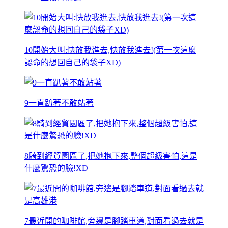
10開始大叫:快放我進去,快放我進去!(第一次這麼
認命的想回自己的袋子XD)
9一直趴著不敢站著
8騎到經貿園區了,把她抱下來,整個超級害怕,這是
什麼驚恐的臉!XD
7最近開的咖啡館,旁邊是腳踏車道,對面看過去就是