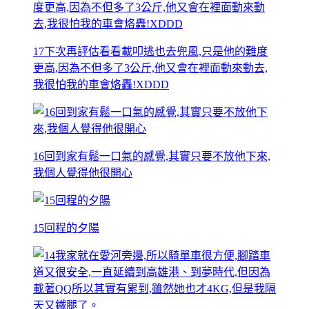
17下次再評估看看載叩逃也去兜風,只是他的難度
更高,因為不但多了3公斤,他又會在裡面動來動去,
我很怕我的車會烙轟!XDDD
16回到家有鬆一口氣的感覺,其實只要不放他下來,
我個人覺得他很開心
15回程的夕陽