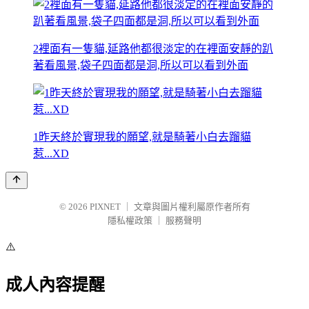
2裡面有一隻貓,延路他都很淡定的在裡面安靜的趴
著看風景,袋子四面都是洞,所以可以看到外面
1昨天終於實現我的願望,就是騎著小白去蹓貓
惹...XD
© 2026
PIXNET
｜
文章與圖片權利屬原作者所有
隱私權政策
｜
服務聲明
⚠️
成人內容提醒