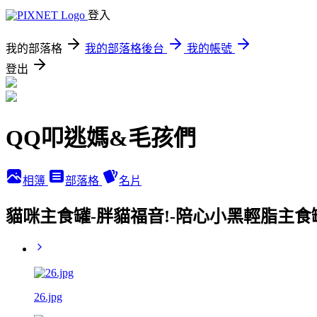
登入
我的部落格
我的部落格後台
我的帳號
登出
QQ叩逃媽&毛孩們
相簿
部落格
名片
貓咪主食罐-胖貓福音!-陪心小黑輕脂主食
26.jpg