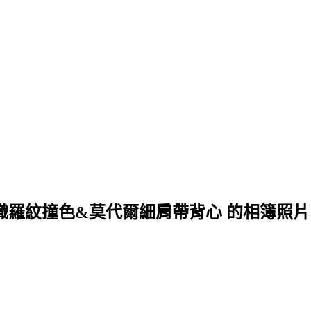
針織羅紋撞色&莫代爾細肩帶背心 的相簿照片