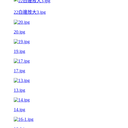
22白邊放大3.jpg
20.jpg
19.jpg
17.jpg
13.jpg
14.jpg