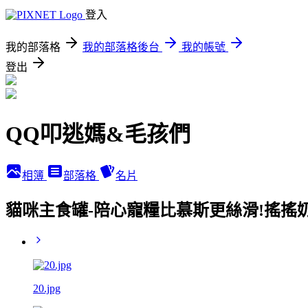
登入
我的部落格
我的部落格後台
我的帳號
登出
QQ叩逃媽&毛孩們
相簿
部落格
名片
貓咪主食罐-陪心寵糧比慕斯更絲滑!搖搖
20.jpg