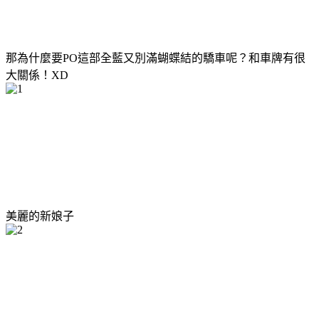
那為什麼要PO這部全藍又別滿蝴蝶結的驕車呢？和車牌有很
大關係！XD
美麗的新娘子