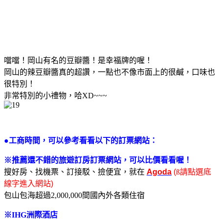
噹噹！岡山有名的豆瓣醬！是幸福牌的喔！
岡山的辣豆瓣醬真的超讚，一點也不像市面上的很鹹，口味也
很特別！
非常特別的小禮物，哈XD~~~
●工商時間，可以參考看看以下的訂票網站：
※推薦還不錯的旅遊訂房訂票網站，可以比價看看喔！
搜好房、找機票、訂接駁、撿便宜，就在
Agoda
(
ß
請點選底
線字進入網站
)
包山包海超過
2,000,000
間國內外各類住宿
※IHG洲際酒店