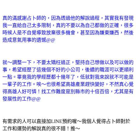
真的滿感謝占卜師的，因為透過他的解說過程，其實我有發現
我一直給自己太多限制，真的不要以為自己都做的正確，很多
時候人是不自覺導致放棄很多機會，甚至因為嫌東嫌西，然後
造成意氣用事的遺憾@@
就～調整一下，不要太矯枉過正，堅持自己想做以及可以做的
事，希望經歷了這幾個不好的小公司，後續的職涯可以更順利
一點。畢竟我的學經歷都十幾年了，低就對我來說就不可能是
一輩子的工作。唉～也很希望高雄產業趕快變好，不然真心覺
得高雄人好可憐！找工作難度是別縣市的十倍百倍，尤其是有
發展性的工作@@
有需求的人可以直接加LINE預約喔～我個人覺得占卜師對於
工作和運勢的解說真的很不錯！推～