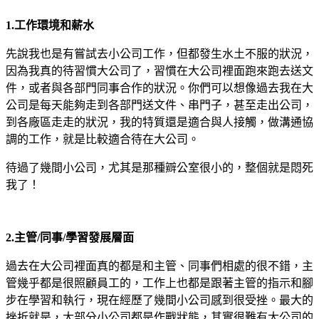
1.工作環境和薪水
先說我也是有嘗試去小公司工作，但都發生水土不服的狀況，
因為我真的待習慣大公司了，習慣在大公司裡面跑來跑去送文
件，或者與各部門同事合作的狀況。你們可以
想像過去我在大
公司是每天能夠走到各部門送文件
、串門子，甚至走出公司，
到各廠區走走的狀況，我的特質還是適合與人接觸，做溝通協
調的工作，就是比較適合待在大公司。
待過了幾間小公司，尤其是那種辧公室很小的，整個就是悶死
我了！
2.主管/同事/學習發展層面
過去在大公司裡面真的都是和主管、同事們相處的很不錯，主
管幾乎都是很照顧員工的，工作上也都是跟著主管的指示和腳
步在學習和執行，現在經歷了幾間小公司感到很受挫。最大的
挫折就是，大部分小公司都是作戰狀態，其實很難有大公司的