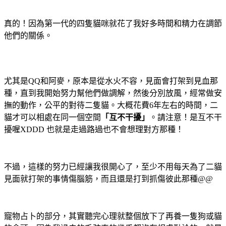
真的！因為第一代的四隻貓咪就花了我好多時間和精力在調節
他們的關係。
尤其是QQ和阿麥，原本是從水火不容，見面會打架到見血那
種，直到我開始努力幫他們做調解，然後分別放風，經常做安
撫的動作，公平的對待二隻貓。大概花費6年左右的時間，二
貓才可以相處在同一個空間
「互不干擾」
。請注意！是互不干
擾喔XDDD 也就是走過路過也不會想理對方那種！
不過，這樣的努力已經讓我很開心了，至少不用每天為了二貓
見面就打架的事情傷腦筋，而且還是打到抓傷彼此那種@@
寵物占卜的部分，其實聽完心理就整個放下了再養一隻狗或貓