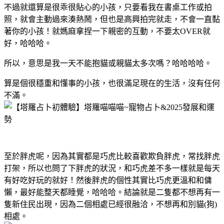
不過就還算是很乖很貼心的小孩，只要看我在書桌工作或拍
照，就會主動過來湊熱鬧，但也是高興拍完就走，不會一直黏
著你的小孩！就媽麻拿捏一下親密的互動，不要太OVER就
好，哈哈哈。
所以，意思是我一天不能抱貓或親貓太多次嗎？哈哈哈哈。
算是個很穩重和懂事的小孩，也很滿足現在的生活，沒有任何
不滿。
至於胖虎呢，因為其實都是巧虎比較喜歡欺負胖虎，常找胖虎
打架，所以也問了下胖虎的狀況，和巧虎差不多一樣就是每天
有好吃好玩的就好！然後胖虎的個性其實比巧虎更溫和和傭
懶，最好能整天都睡覺，哈哈哈。結論就是二隻都不想再有一
隻新住民出現，因為二個相處已經很融洽，不想再和別貓(狗)
相處。