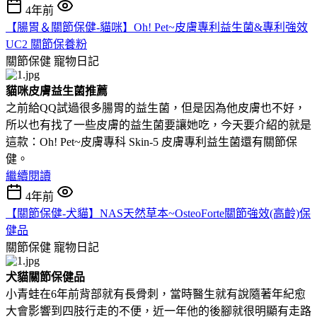
4年前
【腸胃＆關節保健-貓咪】Oh! Pet~皮膚專利益生菌&專利強效
UC2 關節保養粉
關節保健
寵物日記
貓咪皮膚益生菌推薦
之前給QQ試過很多腸胃的益生菌，但是因為他皮膚也不好，
所以也有找了一些皮膚的益生菌要讓她吃，今天要介紹的就是
這款：Oh! Pet~皮膚專科 Skin-5 皮膚專利益生菌還有關節保
健。
繼續閱讀
4年前
【關節保健-犬貓】NAS天然草本~OsteoForte關節強效(高齡)保
健品
關節保健
寵物日記
犬貓關節保健品
小青蛙在6年前背部就有長骨刺，當時醫生就有說隨著年紀愈
大會影響到四肢行走的不便，近一年他的後腳就很明顯有走路