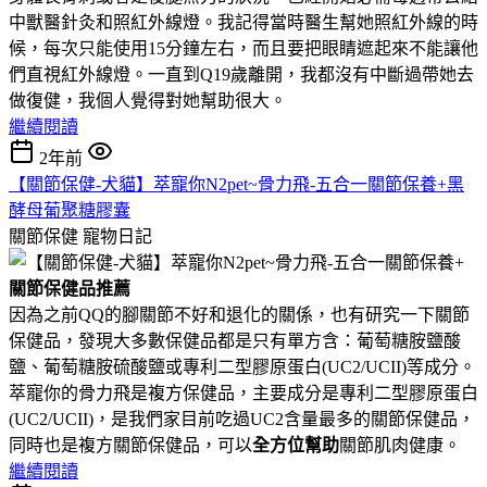
中獸醫針灸和照紅外線燈。我記得當時醫生幫她照紅外線的時
候，每次只能使用15分鐘左右，而且要把眼睛遮起來不能讓他
們直視紅外線燈。一直到Q19歲離開，我都沒有中斷過帶她去
做復健，我個人覺得對她幫助很大。
繼續閱讀
2年前
【關節保健-犬貓】萃寵你N2pet~骨力飛-五合一關節保養+黑
酵母葡聚糖膠囊
關節保健
寵物日記
關節保健品推薦
因為之前QQ的腳關節不好和退化的關係，也有研究一下關節
保健品，發現大多數保健品都是只有單方含：葡萄糖胺鹽酸
鹽、葡萄糖胺硫酸鹽或專利二型膠原蛋白(UC2/UCII)等成分。
萃寵你的骨力飛是複方保健品，主要成分是專利二型膠原蛋白
(UC2/UCII)，是我們家目前吃過UC2含量最多的關節保健品，
同時也是複方關節保健品，可以
全方位幫助
關節肌肉健康。
繼續閱讀