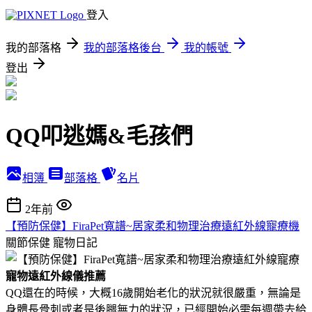
登入
我的部落格
我的部落格後台
我的帳號
登出
QQ叩逃媽&毛孩們
相簿
部落格
名片
2年前
【預防保健】FiraPet寬譜~居家柔和物理治療遠紅外線寵療機
關節保健
寵物日記
寵物遠紅外線儀推薦
QQ還在的時候，大概16歲開始老化的狀況就很嚴重，無論是
身體長骨刺或者是後腿無力的狀況，已經開始必需每週帶去給